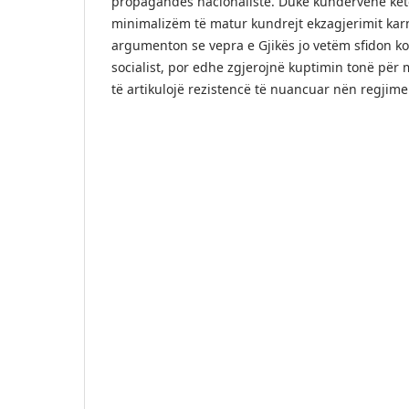
propagandës nacionaliste. Duke kundërvënë këto
minimalizëm të matur kundrejt ekzagjerimit kar
argumenton se vepra e Gjikës jo vetëm sfidon ko
socialist, por edhe zgjerojnë kuptimin tonë për
të artikulojë rezistencë të nuancuar nën regjime