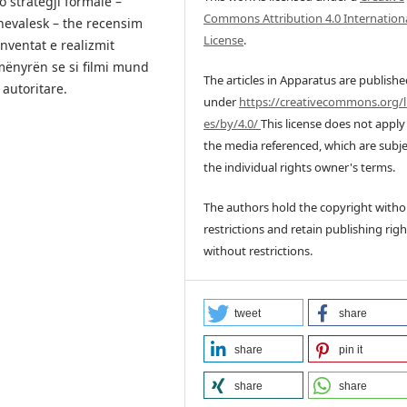
 strategji formale –
Commons Attribution 4.0 Internation
nevalesk – the recensim
License
.
nventat e realizmit
 mënyrën se si filmi mund
The articles in Apparatus are publish
 autoritare.
under
https://creativecommons.org/l
es/by/4.0/
This license does not apply
the media referenced, which are subje
the individual rights owner's terms.
The authors hold the copyright witho
restrictions and retain publishing righ
without restrictions.
tweet
share
share
pin it
share
share