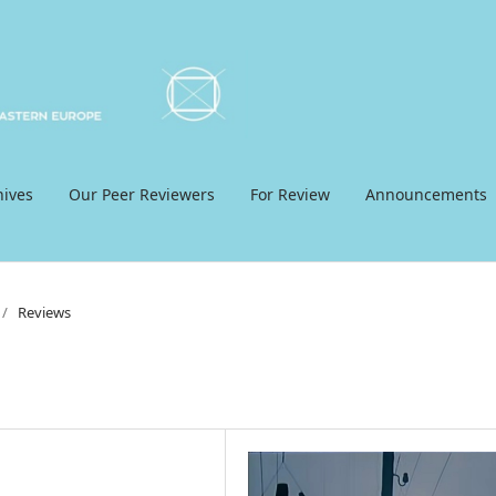
hives
Our Peer Reviewers
For Review
Announcements
/
Reviews