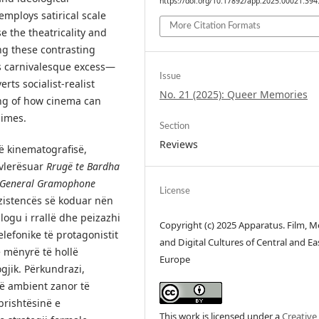
https://doi.org/10.17892/app.2025.00021.394
employs satirical scale
More Citation Formats
 the theatricality and
ing these contrasting
 carnivalesque excess—
Issue
rts socialist-realist
No. 21 (2025): Queer Memories
ng of how cinema can
gimes.
Section
Reviews
ë kinematografisë,
ivlerësuar
Rrugë te Bardha
 General Gramophone
License
rezistencës së koduar nën
alogu i rrallë dhe peizazhi
Copyright (c) 2025 Apparatus. Film, M
lefonike të protagonistit
and Digital Cultures of Central and Ea
ë mënyrë të hollë
Europe
gjik. Përkundrazi,
jë ambient zanor të
brishtësinë e
This work is licensed under a
Creative