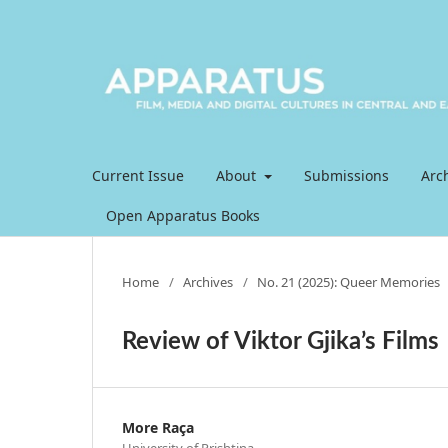
Current Issue
About
Submissions
Arc
Open Apparatus Books
Home
/
Archives
/
No. 21 (2025): Queer Memories
Review of Viktor Gjika’s Films
More Raça
University of Prishtina