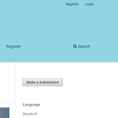
Register
Login
Register
Search
Make a Submission
Language
Deutsch