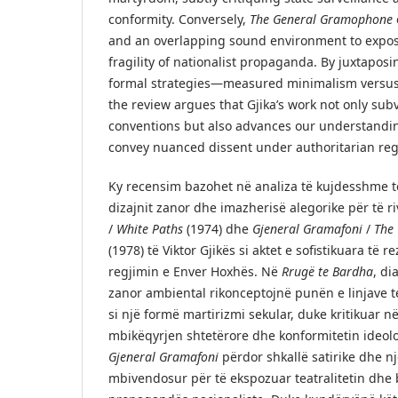
conformity. Conversely,
The General Gramophone
and an overlapping sound environment to expose
fragility of nationalist propaganda. By juxtapos
formal strategies—measured minimalism versus
the review argues that Gjika’s work not only subve
conventions but also advances our understandi
convey nuanced dissent under authoritarian re
Ky recensim bazohet në analiza të kujdesshme t
dizajnit zanor dhe imazherisë alegorike për të r
/
White Paths
(1974) dhe
Gjeneral Gramafoni
/
The
(1978) të Viktor Gjikës si aktet e sofistikuara të 
regjimin e Enver Hoxhës. Në
Rrugë te Bardha
, di
zanor ambiental rikonceptojnë punën e linjave te
si një formë martirizmi sekular, duke kritikuar n
mbikëqyrjen shtetërore dhe konformitetin ideolo
Gjeneral Gramafoni
përdor shkallë satirike dhe n
mbivendosur për të ekspozuar teatralitetin dhe 