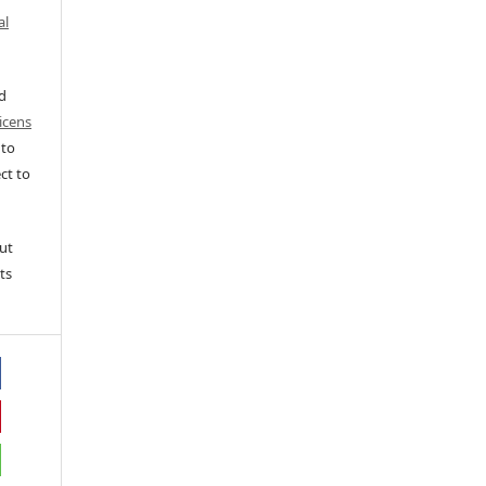
al
ed
icens
 to
ct to
ut
ts