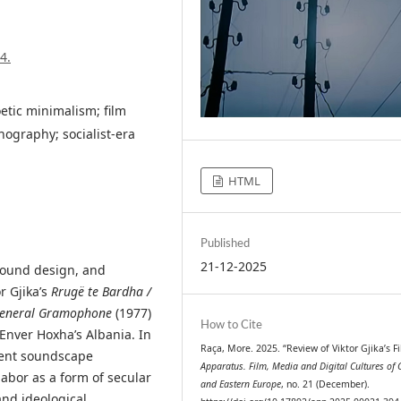
4.
etic minimalism; film
nography; socialist-era
HTML
Published
21-12-2025
sound design, and
r Gjika’s
Rrugë te Bardha /
 General Gramophone
(1977)
How to Cite
 Enver Hoxha’s Albania. In
Raça, More. 2025. “Review of Viktor Gjika’s Fi
ient soundscape
Apparatus. Film, Media and Digital Cultures of 
abor as a form of secular
and Eastern Europe
, no. 21 (December).
and ideological