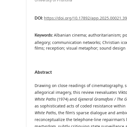
https://doi.org/10.17892/app.2025.00021.39
DOI:
Albanian cinema; authoritarianism; po
Keywords:
allegory; communication networks; Christian ico
films; reception; visual metaphor; sound design
Abstract
Drawing on close readings of cinematography, 
allegorical imagery, this review reevaluates Vikto
White Paths
(1974) and
Gjeneral Gramafoni / The
as sophisticated acts of coded resistance within
White Paths
, the film’s sparse dialogue and amb
reconceptualize the telephone-line repairman’s l
martyrdom, subtly critiquing state surveillance 